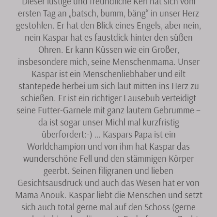
Dieser lustige und freundliche Kerl hat sich vom
Kitten
ersten Tag an „batsch, bumm, bäng“ in unser Herz
gestohlen. Er hat den Blick eines Engels, aber nein,
Referenzen
nein Kaspar hat es faustdick hinter den süßen
Ohren. Er kann Küssen wie ein Großer,
Katzenmama
insbesondere mich, seine Menschenmama. Unser
Kaspar ist ein Menschenliebhaber und eilt
Katzenzuhause
stantepede herbei um sich laut mitten ins Herz zu
schießen. Er ist ein richtiger Lausebub verteidigt
seine Futter-Garnele mit ganz lautem Gebrumme –
da ist sogar unser Michl mal kurzfristig
überfordert:-) … Kaspars Papa ist ein
Worldchampion und von ihm hat Kaspar das
wunderschöne Fell und den stämmigen Körper
geerbt. Seinen filigranen und lieben
Gesichtsausdruck und auch das Wesen hat er von
Mama Anouk. Kaspar liebt die Menschen und setzt
sich auch total gerne mal auf den Schoss (gerne